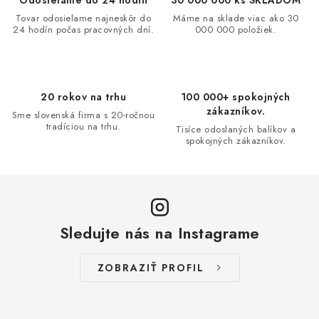
Odosielame do 24 hodín
30 000 000 ks SKLADOM
a
Tovar odosielame najneskôr do
Máme na sklade viac ako 30
24 hodín počas pracovných dní.
000 000 položiek.
c
i
e
p
20 rokov na trhu
100 000+ spokojných
r
zákazníkov.
Sme slovenská firma s 20-ročnou
v
tradíciou na trhu.
Tisíce odoslaných balíkov a
spokojných zákazníkov.
k
y
v
ý
p
Sledujte nás na Instagrame
i
s
ZOBRAZIŤ PROFIL
u