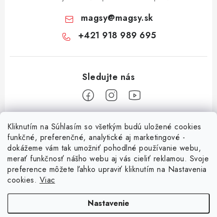
magsy
@
magsy.sk
+421 918 989 695
Z
Kliknutím na Súhlasím so všetkým budú uložené cookies
á
funkčné, preferenčné, analytické aj marketingové -
Informácie pre vás
p
dokážeme vám tak umožniť pohodlné používanie webu,
merať funkčnosť nášho webu aj vás cieliť reklamou. Svoje
ä
O nás
preference môžete ľahko upraviť kliknutím na Nastavenia
t
cookies.
Viac
Facebook
Obchodné podmienky
i
e
Ochrana osobných údajov
Nastavenie