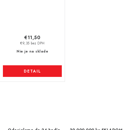
€11,50
€9,35 bez DPH
Nie je na sklade
DETAIL
O
v
l
á
d