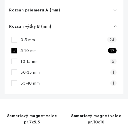
o
d
Rozsah priemeru A (mm)
u
k
Rozsah výšky B (mm)
t
0-5 mm
24
o
v
5-10 mm
17
10-15 mm
5
30-35 mm
1
35-40 mm
1
Samariový magnet valec
Samariový magnet valec
pr.7x5,5
pr.10x10