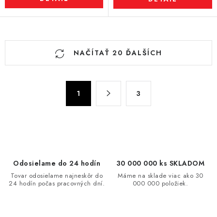
O
NAČÍTAŤ 20 ĎALŠÍCH
v
l
á
S
d
1
3
t
a
r
c
á
n
i
k
e
o
p
Odosielame do 24 hodín
30 000 000 ks SKLADOM
v
r
Tovar odosielame najneskôr do
Máme na sklade viac ako 30
a
v
24 hodín počas pracovných dní.
000 000 položiek.
n
k
i
y
e