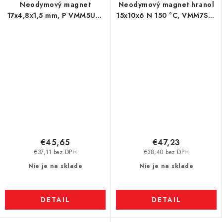
Neodymový magnet
Neodymový magnet hranol
17x4,8x1,5 mm, P VMM5UH-
15x10x6 N 150 °C, VMM7SH-
180 °C
N42SH
€45,65
€47,23
€37,11 bez DPH
€38,40 bez DPH
Nie je na sklade
Nie je na sklade
DETAIL
DETAIL