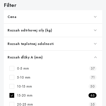
s
p
r
Cena
o
d
Rozsah odtrhovej sily (kg)
u
k
Rozsah teplotnej odolnosti
t
o
Rozsah dĺžky A (mm)
v
0-5 mm
37
5-10 mm
71
10-15 mm
50
15-20 mm
46
20-25 mm
35