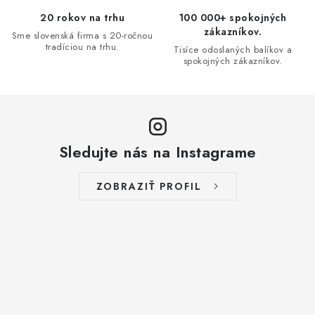
v
20 rokov na trhu
100 000+ spokojných
ý
zákazníkov.
Sme slovenská firma s 20-ročnou
p
tradíciou na trhu.
Tisíce odoslaných balíkov a
i
spokojných zákazníkov.
s
u
Sledujte nás na Instagrame
ZOBRAZIŤ PROFIL