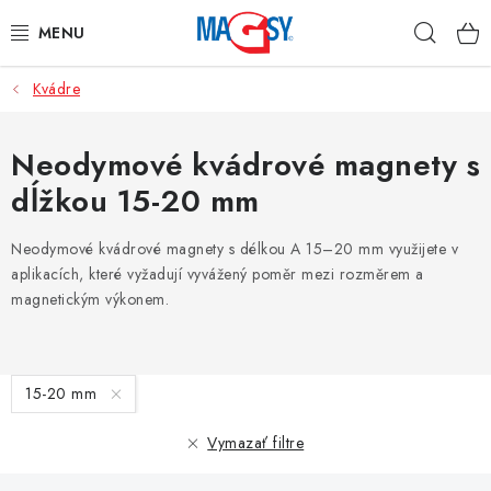
Prejsť
Hľad
na
obsah
Kvádre
HLAVNÉ KATEGÓRIE
MAGNETICKÉ POMÔCKY
Neodymové kvádrové magnety s
dĺžkou 15-20 mm
PRIEMYSELNÉ MAGNETY
Neodymové kvádrové magnety s délkou A 15–20 mm využijete v
OSTATNÉ MAGNETY
aplikacích, které vyžadují vyvážený poměr mezi rozměrem a
magnetickým výkonem.
NEREZOVÉ MATERIÁLY
V
O nás
Obchodné podmienky
Ochrana osobných údajov
15-20 mm
ý
Kontakt
Odstúpenie od zmluvy
p
Vymazať filtre
i