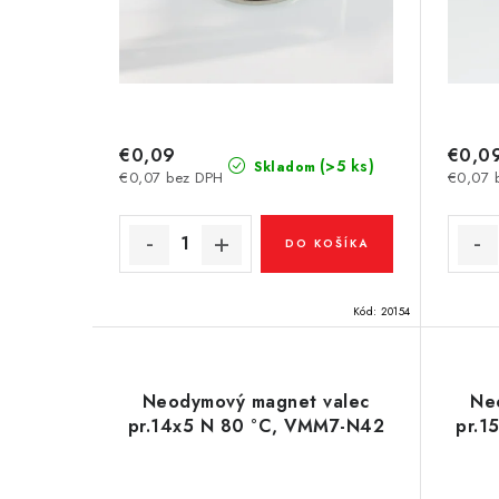
d
d
u
u
k
k
t
t
€0,09
€0,0
o
(>5 ks)
Skladom
€0,07 bez DPH
€0,07 
o
v
v
DO KOŠÍKA
Kód:
20154
Neodymový magnet valec
Ne
pr.14x5 N 80 °C, VMM7-N42
pr.1