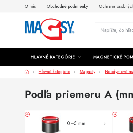
Prejsť
O nás
Obchodné podmienky
Ochrana osobných
na
obsah
HLAVNÉ KATEGÓRIE
MAGNETICKÉ PO
Domov
Hlavné kategórie
Magnety
Neodymové ma
Podľa priemeru A (m
0–5 mm