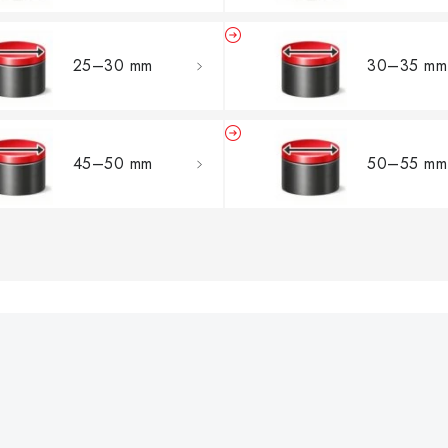
25–30 mm
30–35 mm
45–50 mm
50–55 mm