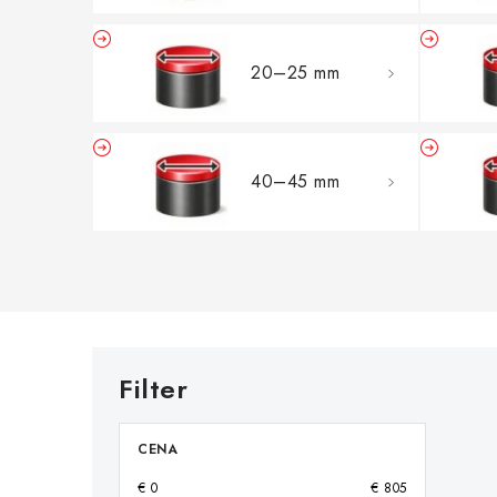
20–25 mm
40–45 mm
CENA
€
0
€
805