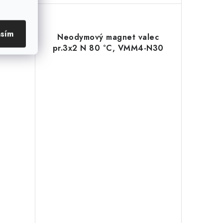
asím
lec
Neodymový magnet valec
-N38
pr.3x2 N 80 °C, VMM4-N30