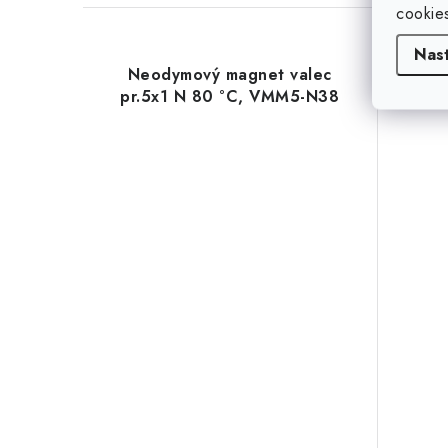
cookie
Nas
Neodymový magnet valec
Ne
pr.5x1 N 80 °C, VMM5-N38
pr.