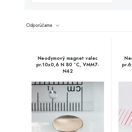
R
Odporúčame
a
V
d
ý
e
Neodymový magnet valec
Ne
p
pr.10x0,6 N 80 °C, VMM7-
pr.
n
N42
i
i
s
e
p
p
r
r
o
o