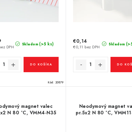
9
€0,14
(>5 ks)
(>
Skladom
Skladom
bez DPH
€0,11 bez DPH
DO KOŠÍKA
DO KOŠ
Kód:
20879
odymový magnet valec
Neodymový magnet va
5x2 N 80 °C, VMM4-N35
pr.5x2 N 80 °C, VMM1