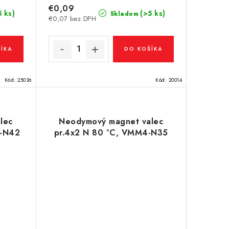
€0,09
5 ks)
(>5 ks)
Skladom
€0,07 bez DPH
ÍKA
DO KOŠÍKA
Kód:
25036
Kód:
20014
lec
Neodymový magnet valec
7-N42
pr.4x2 N 80 °C, VMM4-N35