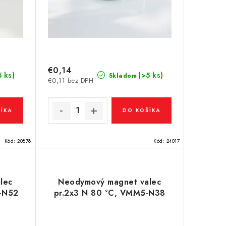
€0,14
5 ks)
(>5 ks)
Skladom
€0,11 bez DPH
ÍKA
DO KOŠÍKA
Kód:
20878
Kód:
24017
lec
Neodymový magnet valec
1-N52
pr.2x3 N 80 °C, VMM5-N38