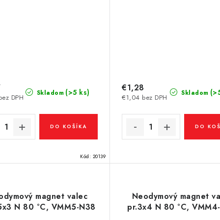
7
€1,28
(>5 ks)
(>
Skladom
Skladom
bez DPH
€1,04 bez DPH
DO KOŠÍKA
DO KOŠ
Kód:
20139
odymový magnet valec
Neodymový magnet va
,5x3 N 80 °C, VMM5-N38
pr.3x4 N 80 °C, VMM4