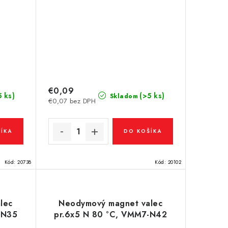
€0,09
5 ks)
(>5 ks)
Skladom
€0,07 bez DPH
ÍKA
DO KOŠÍKA
Kód:
20738
Kód:
20102
lec
Neodymový magnet valec
-N35
pr.6x5 N 80 °C, VMM7-N42