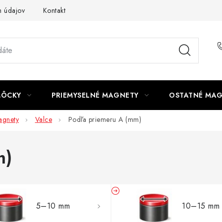
 údajov
Kontakt
MÔCKY
PRIEMYSELNÉ MAGNETY
OSTATNÉ MA
gnety
Valce
Podľa priemeru A (mm)
m)
5–10 mm
10–15 mm