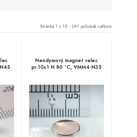
Stránka
1
z
15
-
297
položiek celkom
lec
Neodymový magnet valec
-N45
pr.10x1 N 80 °C, VMM4-N35