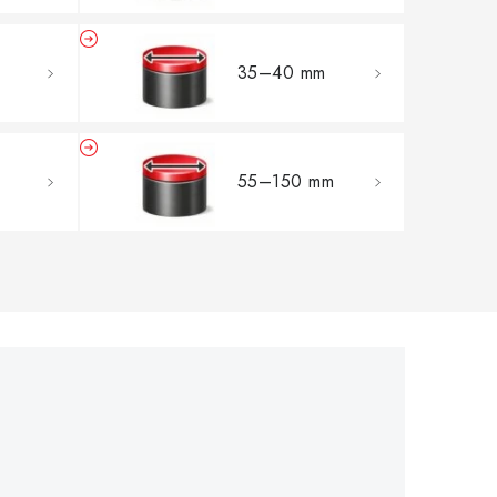
35–40 mm
55–150 mm