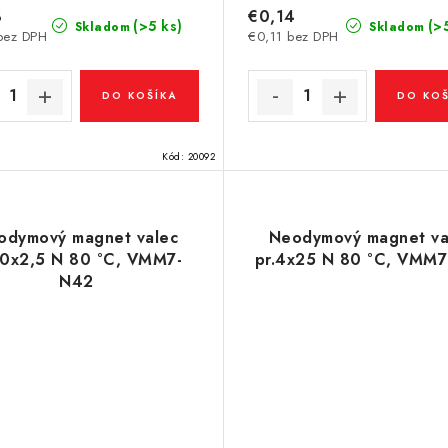
3
€0,14
(>5 ks)
(>
Skladom
Skladom
bez DPH
€0,11 bez DPH
DO KOŠÍKA
DO KOŠ
Kód:
20092
odymový magnet valec
Neodymový magnet va
10x2,5 N 80 °C, VMM7-
pr.4x25 N 80 °C, VMM
N42