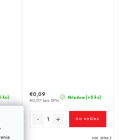
€0,09
5 ks)
(>5 ks)
Skladom
€0,07 bez DPH
ÍKA
DO KOŠÍKA
ť
venia
Kód:
21035
Kód:
20166.Z