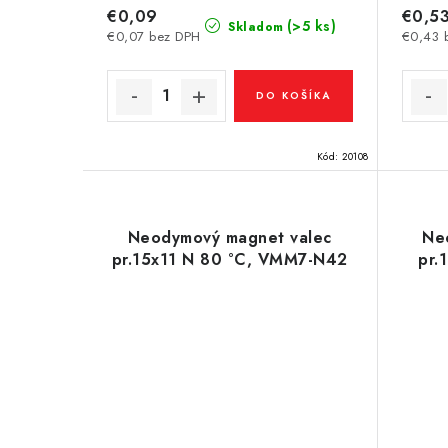
€0,09
€0,5
(>5 ks)
Skladom
€0,07 bez DPH
€0,43 
DO KOŠÍKA
Kód:
20108
Neodymový magnet valec
Ne
pr.15x11 N 80 °C, VMM7-N42
pr.