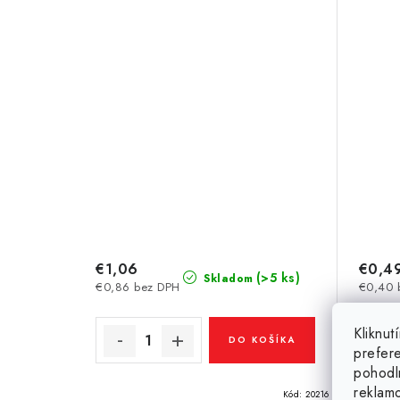
€1,06
€0,4
(>5 ks)
Skladom
€0,86 bez DPH
€0,40 
Kliknu
DO KOŠÍKA
prefer
pohodl
reklam
Kód:
20216