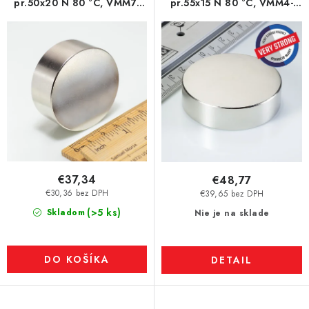
pr.50x20 N 80 °C, VMM7-
pr.55x15 N 80 °C, VMM4-
N42
N35
€37,34
€48,77
€30,36 bez DPH
€39,65 bez DPH
(>5 ks)
Skladom
Nie je na sklade
DO KOŠÍKA
DETAIL