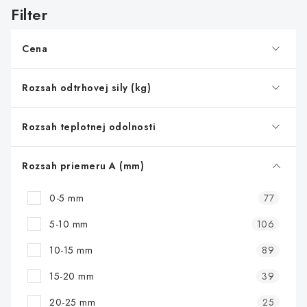
s
p
r
Cena
o
d
Rozsah odtrhovej sily (kg)
u
k
Rozsah teplotnej odolnosti
t
o
Rozsah priemeru A (mm)
v
0-5 mm
77
5-10 mm
106
10-15 mm
89
15-20 mm
39
20-25 mm
25