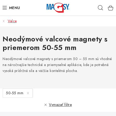
Prejsť
Hľad
na
obsah
Valce
HLAVNÉ KATEGÓRIE
MAGNETICKÉ POMÔCKY
Neodýmové valcové magnety s
priemerom 50-55 mm
PRIEMYSELNÉ MAGNETY
Neodýmové valcové magnety s priemerom 50 – 55 mm sú vhodné
OSTATNÉ MAGNETY
na náročnejšie technické a priemyselné aplikácie, kde je potrebná
vysoká prídržná sila a väčšia kontaktná plocha.
NEREZOVÉ MATERIÁLY
V
O nás
Obchodné podmienky
Ochrana osobných údajov
50-55 mm
ý
Kontakt
Odstúpenie od zmluvy
p
Vymazať filtre
i