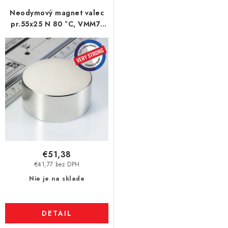
Neodymový magnet valec
pr.55x25 N 80 °C, VMM7-
N42
€51,38
€41,77 bez DPH
Nie je na sklade
DETAIL