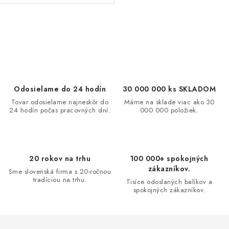
O
v
l
á
d
Odosielame do 24 hodín
30 000 000 ks SKLADOM
a
Tovar odosielame najneskôr do
Máme na sklade viac ako 30
24 hodín počas pracovných dní.
000 000 položiek.
c
i
e
p
20 rokov na trhu
100 000+ spokojných
r
zákazníkov.
Sme slovenská firma s 20-ročnou
v
tradíciou na trhu.
Tisíce odoslaných balíkov a
spokojných zákazníkov.
k
y
v