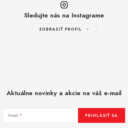
ý
p
Sledujte nás na Instagrame
i
s
ZOBRAZIŤ PROFIL
u
Aktuálne novinky a akcie na váš e-mail
Email
PRIHLÁSIŤ SA