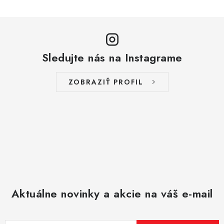
y
v
ý
p
Sledujte nás na Instagrame
i
s
ZOBRAZIŤ PROFIL
u
Aktuálne novinky a akcie na váš e-mail