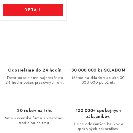
DETAIL
O
v
l
á
d
Odosielame do 24 hodín
30 000 000 ks SKLADOM
a
Tovar odosielame najneskôr do
Máme na sklade viac ako 30
24 hodín počas pracovných dní.
000 000 položiek.
c
i
e
p
20 rokov na trhu
100 000+ spokojných
r
zákazníkov.
Sme slovenská firma s 20-ročnou
v
tradíciou na trhu.
Tisíce odoslaných balíkov a
spokojných zákazníkov.
k