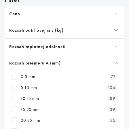
p
r
Cena
o
d
Rozsah odtrhovej sily (kg)
u
k
Rozsah teplotnej odolnosti
t
o
Rozsah priemeru A (mm)
v
0-5 mm
77
5-10 mm
106
10-15 mm
89
15-20 mm
39
20-25 mm
25