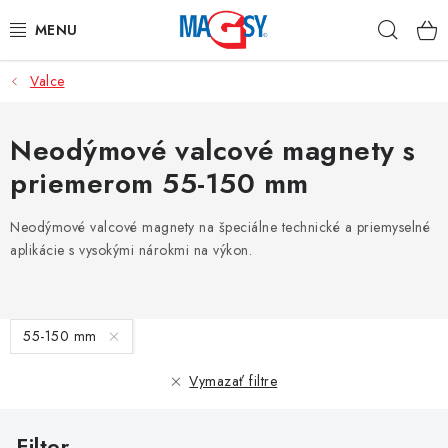
Prejsť
Hľad
na
obsah
Valce
HLAVNÉ KATEGÓRIE
MAGNETICKÉ POMÔCKY
Neodýmové valcové magnety s
priemerom 55-150 mm
PRIEMYSELNÉ MAGNETY
Neodýmové valcové magnety na špeciálne technické a priemyselné
OSTATNÉ MAGNETY
aplikácie s vysokými nárokmi na výkon.
NEREZOVÉ MATERIÁLY
V
55-150 mm
O nás
Obchodné podmienky
Ochrana osobných údajov
ý
p
Kontakt
Odstúpenie od zmluvy
Vymazať filtre
i
s