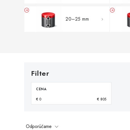
20–25 mm
CENA
€
0
€
805
R
Odporúčame