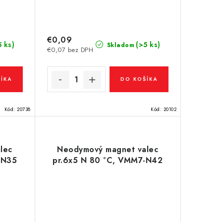
€0,09
5 ks)
(>5 ks)
Skladom
€0,07 bez DPH
ÍKA
DO KOŠÍKA
Kód:
20738
Kód:
20102
lec
Neodymový magnet valec
-N35
pr.6x5 N 80 °C, VMM7-N42