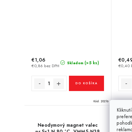
€1,06
€0,4
(>5 ks)
Skladom
€0,86 bez DPH
€0,40 
DO KOŠÍKA
Kód:
20216
Kliknu
prefer
pohodl
Neodymový magnet valec
Ne
reklam
pr.5x1 N 80 °C, VMM5-N38
pr.