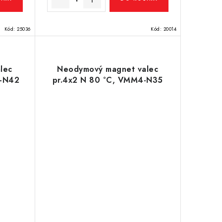
Kód:
25036
Kód:
20014
lec
Neodymový magnet valec
7-N42
pr.4x2 N 80 °C, VMM4-N35