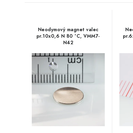
a
V
d
ý
e
Neodymový magnet valec
Ne
p
pr.10x0,6 N 80 °C, VMM7-
pr.
n
N42
i
i
s
e
p
p
r
r
o
o
d
d
u
u
k