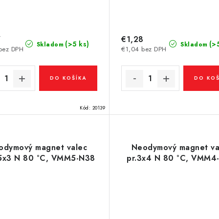
7
€1,28
(>5 ks)
(>
Skladom
Skladom
bez DPH
€1,04 bez DPH
DO KOŠÍKA
DO KOŠ
Kód:
20139
odymový magnet valec
Neodymový magnet va
,5x3 N 80 °C, VMM5-N38
pr.3x4 N 80 °C, VMM4