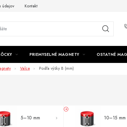
 údajov
Kontakt
MÔCKY
PRIEMYSELNÉ MAGNETY
OSTATNÉ MA
gnety
Valce
Podľa výšky B (mm)
5–10 mm
10–15 mm