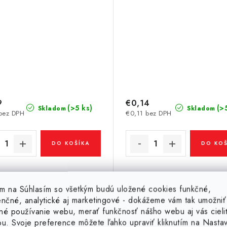
9
€0,14
(>5 ks)
(>
Skladom
Skladom
bez DPH
€0,11 bez DPH
DO KOŠÍKA
DO KOŠ
Kód:
20442
tím na Súhlasím so všetkým budú uložené cookies funkčné,
enčné, analytické aj marketingové - dokážeme vám tak umožniť
né používanie webu, merať funkčnosť nášho webu aj vás cieli
odymový magnet valec
Neodymový magnet va
ou. Svoje preference môžete ľahko upraviť kliknutím na Nasta
8x8 N 80 °C, VMM4-N35
pr.4x4 N 80 °C, VMM5