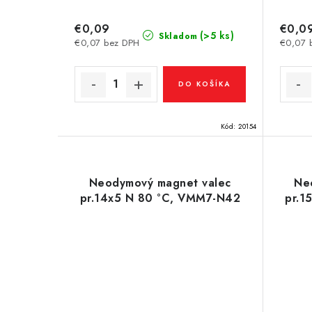
k
t
t
€0,09
€0,0
o
(>5 ks)
Skladom
€0,07 bez DPH
€0,07 
o
v
v
DO KOŠÍKA
Kód:
20154
Neodymový magnet valec
Ne
pr.14x5 N 80 °C, VMM7-N42
pr.1