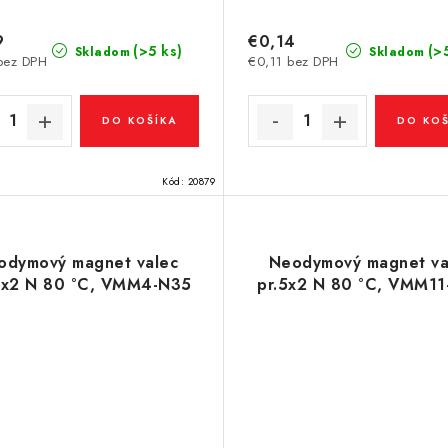
9
€0,14
(>5 ks)
(>
Skladom
Skladom
bez DPH
€0,11 bez DPH
DO KOŠÍKA
DO KOŠ
Kód:
20879
odymový magnet valec
Neodymový magnet va
5x2 N 80 °C, VMM4-N35
pr.5x2 N 80 °C, VMM1