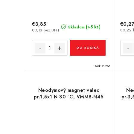
€3,85
€0,2
(>5 ks)
Skladom
€3,13 bez DPH
€0,22 
DO KOŠÍKA
Kód:
20266
Neodymový magnet valec
Ne
pr.1,5x1 N 80 °C, VMM8-N45
pr.3