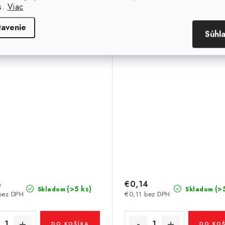
s.
Viac
tavenie
Súhl
3
€0,14
(>5 ks)
(>
Skladom
Skladom
bez DPH
€0,11 bez DPH
DO KOŠÍKA
DO KOŠ