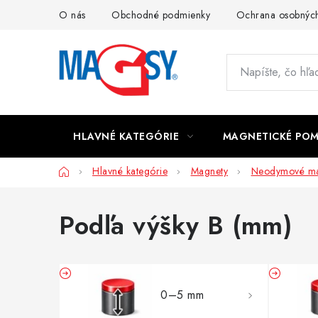
Prejsť
O nás
Obchodné podmienky
Ochrana osobných
na
obsah
HLAVNÉ KATEGÓRIE
MAGNETICKÉ PO
Domov
Hlavné kategórie
Magnety
Neodymové ma
Podľa výšky B (mm)
0–5 mm