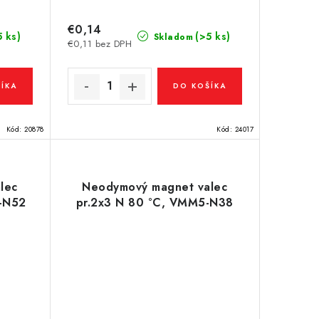
€0,14
5 ks)
(>5 ks)
Skladom
€0,11 bez DPH
ÍKA
DO KOŠÍKA
Kód:
20878
Kód:
24017
lec
Neodymový magnet valec
1-N52
pr.2x3 N 80 °C, VMM5-N38