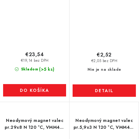
€23,54
€2,52
€19,14 bez DPH
€2,05 bez DPH
(>5 ks)
Skladom
Nie je na sklade
DO KOŠÍKA
DETAIL
Neodymový magnet valec
Neodymový magnet valec
pr.29x8 N 120 °C, VMM4H-
pr.5,9x3 N 120 °C, VMM4H-
N35H
N35H