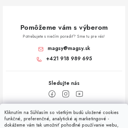
Pomôžeme vám s výberom
Potrebujete s niečím poradiť? Sme tu pre vás!
magsy
@
magsy.sk
+421 918 989 695
Z
Kliknutím na Súhlasím so všetkým budú uložené cookies
á
funkčné, preferenčné, analytické aj marketingové -
Informácie pre vás
p
dokážeme vám tak umožniť pohodlné používanie webu,