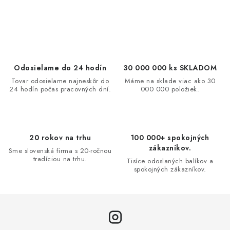
O
v
l
á
d
Odosielame do 24 hodín
30 000 000 ks SKLADOM
a
Tovar odosielame najneskôr do
Máme na sklade viac ako 30
24 hodín počas pracovných dní.
000 000 položiek.
c
i
e
p
20 rokov na trhu
100 000+ spokojných
r
zákazníkov.
Sme slovenská firma s 20-ročnou
v
tradíciou na trhu.
Tisíce odoslaných balíkov a
spokojných zákazníkov.
k
y
v
ý
p