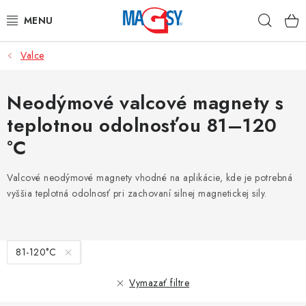
Prejsť
Hľad
na
obsah
Valce
HLAVNÉ KATEGÓRIE
MAGNETICKÉ POMÔCKY
Neodýmové valcové magnety s
teplotnou odolnosťou 81–120
PRIEMYSELNÉ MAGNETY
°C
OSTATNÉ MAGNETY
Valcové neodýmové magnety vhodné na aplikácie, kde je potrebná
vyššia teplotná odolnosť pri zachovaní silnej magnetickej sily.
NEREZOVÉ MATERIÁLY
O nás
Obchodné podmienky
Ochrana osobných údajov
V
81-120°C
Kontakt
Odstúpenie od zmluvy
ý
p
Vymazať filtre