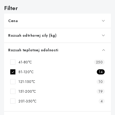
i
s
p
r
Cena
o
d
Rozsah odtrhovej sily (kg)
u
k
Rozsah teplotnej odolnosti
t
41-80°C
250
o
v
81-120°C
14
121-150°C
10
151-200°C
19
201-350°C
4