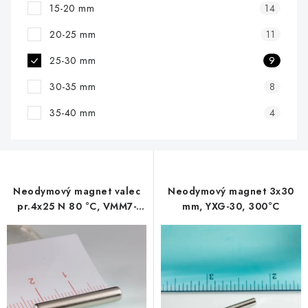
15-20 mm
14
20-25 mm
11
25-30 mm
9
30-35 mm
8
35-40 mm
4
Neodymový magnet valec
Neodymový magnet 3x30
pr.4x25 N 80 °C, VMM7-
mm, YXG-30, 300°C
N42