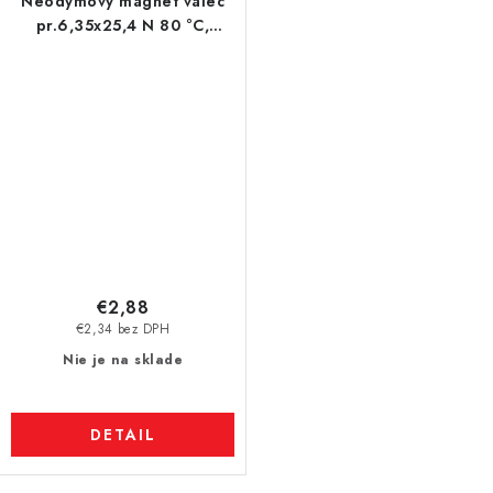
Neodymový magnet valec
pr.6,35x25,4 N 80 °C,
VMM7-N42
€2,88
€2,34 bez DPH
Nie je na sklade
DETAIL