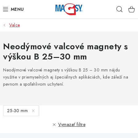
Prejsť
Hľad
na
obsah
Valce
HLAVNÉ KATEGÓRIE
MAGNETICKÉ POMÔCKY
Neodýmové valcové magnety s
výškou B 25–30 mm
PRIEMYSELNÉ MAGNETY
Neodýmové valcové magnety s výškou B 25 – 30 mm nájdu
OSTATNÉ MAGNETY
využitie v priemyselných aj špeciálnych aplikáciách, kde záleží na
pevnom a spoľahlivom uchytení.
NEREZOVÉ MATERIÁLY
V
O nás
Obchodné podmienky
Ochrana osobných údajov
25-30 mm
ý
Kontakt
Odstúpenie od zmluvy
p
Vymazať filtre
i