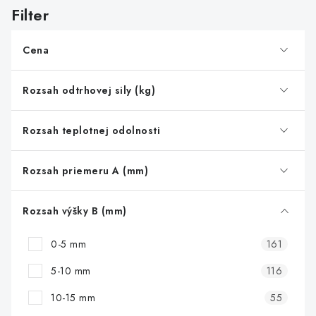
s
p
r
Cena
o
d
Rozsah odtrhovej sily (kg)
u
k
Rozsah teplotnej odolnosti
t
o
Rozsah priemeru A (mm)
v
Rozsah výšky B (mm)
0-5 mm
161
5-10 mm
116
10-15 mm
55