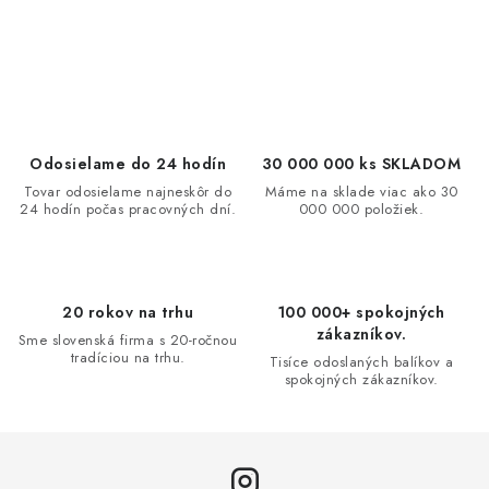
O
v
l
á
d
Odosielame do 24 hodín
30 000 000 ks SKLADOM
a
Tovar odosielame najneskôr do
Máme na sklade viac ako 30
24 hodín počas pracovných dní.
000 000 položiek.
c
i
e
p
20 rokov na trhu
100 000+ spokojných
r
zákazníkov.
Sme slovenská firma s 20-ročnou
v
tradíciou na trhu.
Tisíce odoslaných balíkov a
spokojných zákazníkov.
k
y
v
ý