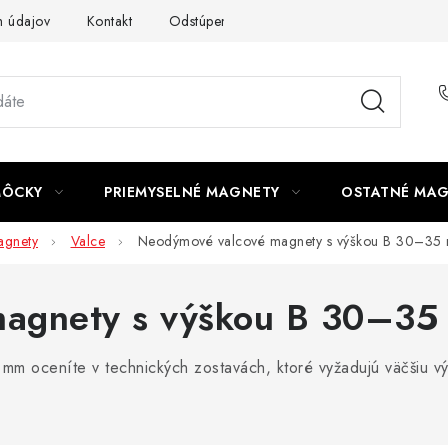
 údajov
Kontakt
Odstúpenie od zmluvy
MÔCKY
PRIEMYSELNÉ MAGNETY
OSTATNÉ MA
gnety
Valce
Neodýmové valcové magnety s výškou B 30–35
magnety s výškou B 30–3
 oceníte v technických zostavách, ktoré vyžadujú väčšiu výš