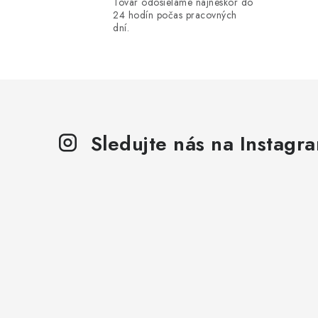
Tovar odosielame najneskôr do
d
24 hodín počas pracovných
dní.
a
c
i
e
p
Sledujte nás na Instagr
r
v
k
y
v
ý
p