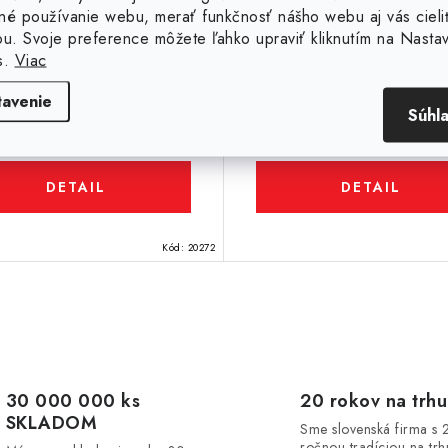
né používanie webu, merať funkčnosť nášho webu aj vás cieli
ou. Svoje preference môžete ľahko upraviť kliknutím na Nasta
s.
Viac
tavenie
15
€205,43
Súhl
Nie je na sklade
Nie je na skla
 bez DPH
€167,02 bez DPH
DETAIL
DETAIL
Kód:
20272
30 000 000 ks
20 rokov na trhu
SKLADOM
Sme slovenská firma s 
ročnou tradíciou na trh