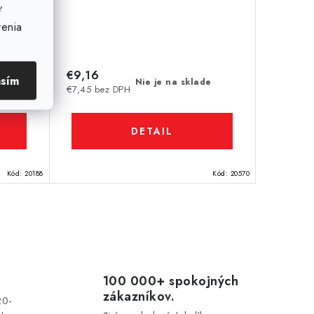
ť
venia
€9,16
asím
de
Nie je na sklade
€7,45 bez DPH
DETAIL
Kód:
20188
Kód:
20570
100 000+ spokojných
zákazníkov.
20-
u.