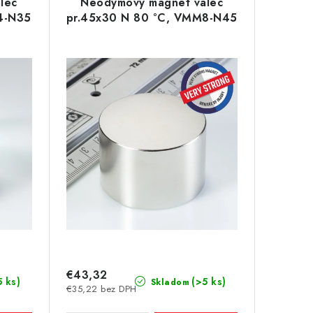
lec
Neodymový magnet valec
4-N35
pr.45x30 N 80 °C, VMM8-N45
€43,32
5 ks)
(>5 ks)
Skladom
€35,22 bez DPH