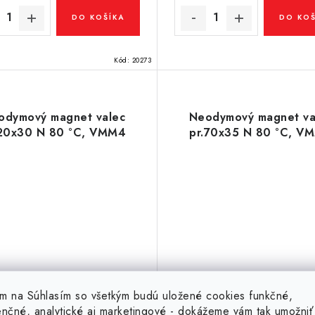
DO KOŠÍKA
DO KOŠ
Kód:
20273
odymový magnet valec
Neodymový magnet va
.20x30 N 80 °C, VMM4
pr.70x35 N 80 °C, V
tím na Súhlasím so všetkým budú uložené cookies funkčné,
enčné, analytické aj marketingové - dokážeme vám tak umožniť