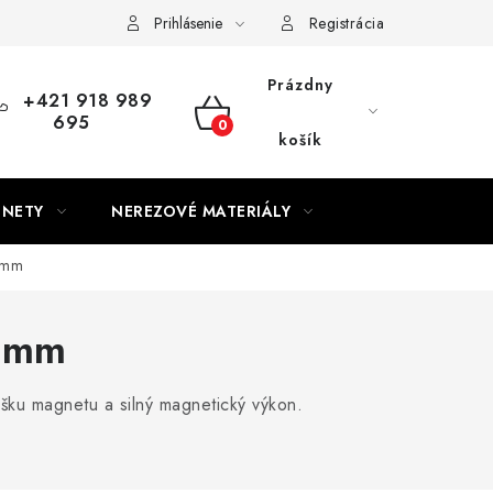
Prihlásenie
Registrácia
Prázdny
+421 918 989
695
NÁKUPNÝ
košík
KOŠÍK
GNETY
NEREZOVÉ MATERIÁLY
 mm
5 mm
ku magnetu a silný magnetický výkon.