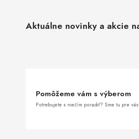
i
s
u
Aktuálne novinky a akcie na
Pomôžeme vám s výberom
Potrebujete s niečím poradiť? Sme tu pre vás
Z