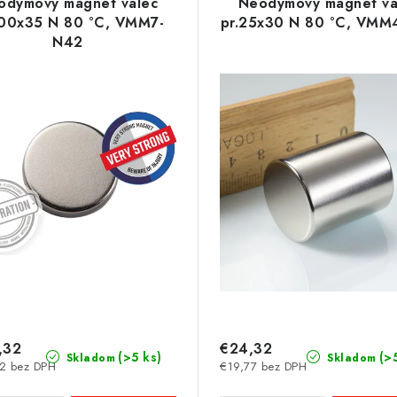
odymový magnet valec
Neodymový magnet va
100x35 N 80 °C, VMM7-
pr.25x30 N 80 °C, VMM
N42
,32
€24,32
(>5 ks)
(>
Skladom
Skladom
2 bez DPH
€19,77 bez DPH