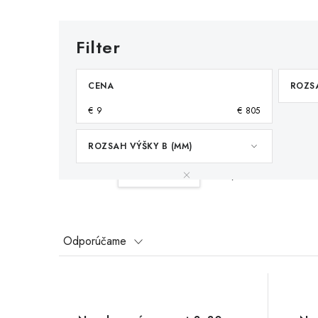
CENA
ROZSA
€
9
€
805
ROZSAH VÝŠKY B (MM)
Váš filter:
30-35 mm
Vymazať filtre
R
Odporúčame
a
V
d
ý