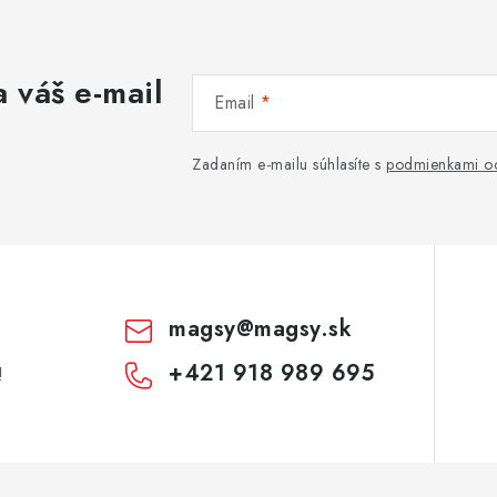
 váš e-mail
Email
Zadaním e-mailu súhlasíte s
podmienkami oc
magsy
@
magsy.sk
+421 918 989 695
!