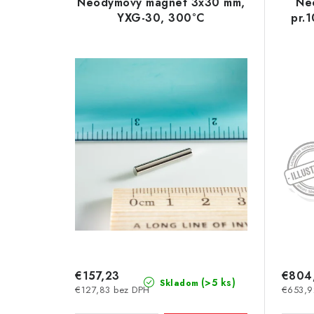
e
Neodymový magnet 3x30 mm,
Ne
p
YXG-30, 300°C
pr.
n
i
i
s
e
p
p
r
r
o
o
d
d
u
u
k
k
t
t
€157,23
€804
o
(>5 ks)
Skladom
€127,83 bez DPH
€653,9
o