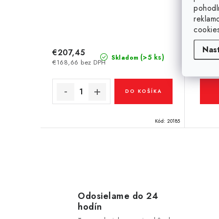
pohodl
reklam
cookie
Nas
€207,45
€22,
(>5 ks)
Skladom
€168,66 bez DPH
€18,01
DO KOŠÍKA
Kód:
20185
O
v
l
Odosielame do 24
hodín
á