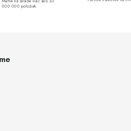
Máme na sklade viac ako 30
000 000 položiek.
ame