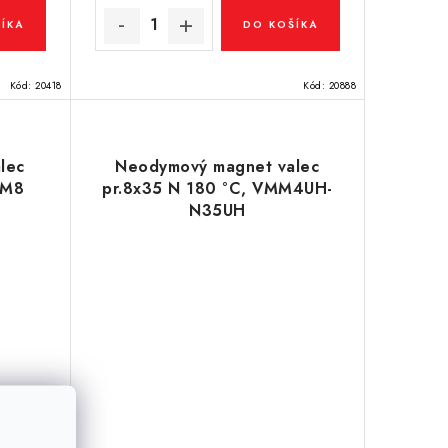
ÍKA
DO KOŠÍKA
Kód:
20418
Kód:
20888
lec
Neodymový magnet valec
MM8
pr.8x35 N 180 °C, VMM4UH-
N35UH