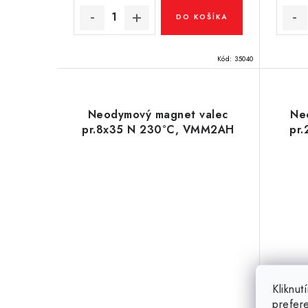
v
v
DO KOŠÍKA
Kód:
35040
Neodymový magnet valec
Ne
pr.8x35 N 230°C, VMM2AH
pr
Kliknu
prefer