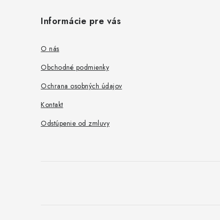
á
Informácie pre vás
p
ä
O nás
t
Obchodné podmienky
i
Ochrana osobných údajov
e
Kontakt
Odstúpenie od zmluvy