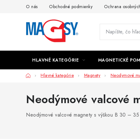
Prejsť
O nás
Obchodné podmienky
Ochrana osobných
na
obsah
HLAVNÉ KATEGÓRIE
MAGNETICKÉ PO
Domov
Hlavné kategórie
Magnety
Neodymové ma
Neodýmové valcové 
Neodýmové valcové magnety s výškou B 30 – 35 mm