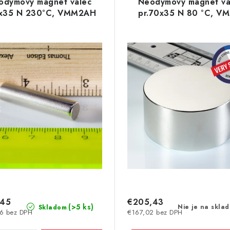
odymový magnet valec
Neodymový magnet va
8x35 N 230°C, VMM2AH
pr.70x35 N 80 °C, V
,45
€205,43
(>5 ks)
Nie je na skla
Skladom
6 bez DPH
€167,02 bez DPH