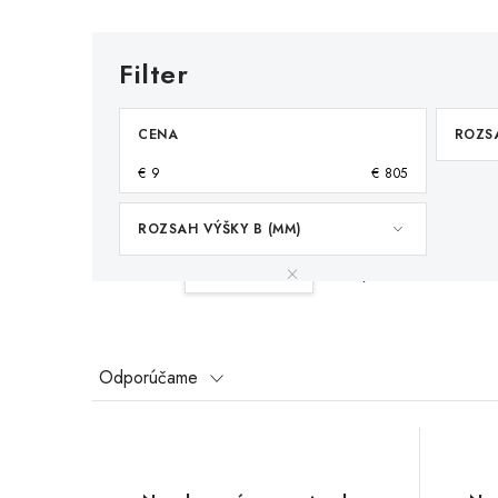
CENA
ROZSA
€
9
€
805
ROZSAH VÝŠKY B (MM)
Váš filter:
35-40 mm
Vymazať filtre
R
Odporúčame
a
V
d
ý