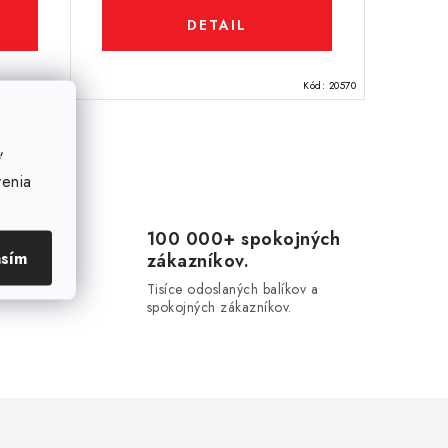
DETAIL
Kód:
20188
Kód:
20570
ť
venia
100 000+ spokojných
asím
zákazníkov.
20-
u.
Tisíce odoslaných balíkov a
spokojných zákazníkov.