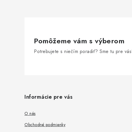
Pomôžeme vám s výberom
Potrebujete s niečím poradiť? Sme tu pre vás
Z
á
Informácie pre vás
p
ä
O nás
t
Obchodné podmienky