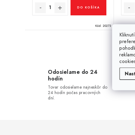
v
v
DO KOŠÍKA
Kód:
20273
Kliknu
prefer
pohodl
O
reklam
v
cookie
l
Odosielame do 24
Nas
hodín
á
Tovar odosielame najneskôr do
d
24 hodín počas pracovných
dní.
a
c
i
e