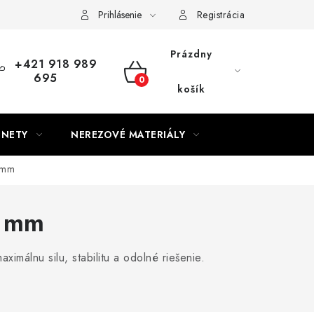
Prihlásenie
Registrácia
Prázdny
+421 918 989
695
NÁKUPNÝ
košík
KOŠÍK
GNETY
NEREZOVÉ MATERIÁLY
 mm
0 mm
málnu silu, stabilitu a odolné riešenie.