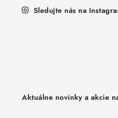
p
Sledujte nás na Instagr
r
v
k
y
v
ý
p
i
s
u
Aktuálne novinky a akcie na