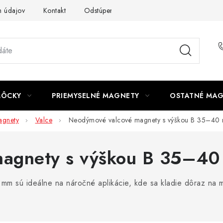
 údajov
Kontakt
Odstúpenie od zmluvy
MÔCKY
PRIEMYSELNÉ MAGNETY
OSTATNÉ MA
gnety
Valce
Neodýmové valcové magnety s výškou B 35–40
magnety s výškou B 35–4
sú ideálne na náročné aplikácie, kde sa kladie dôraz na maxi