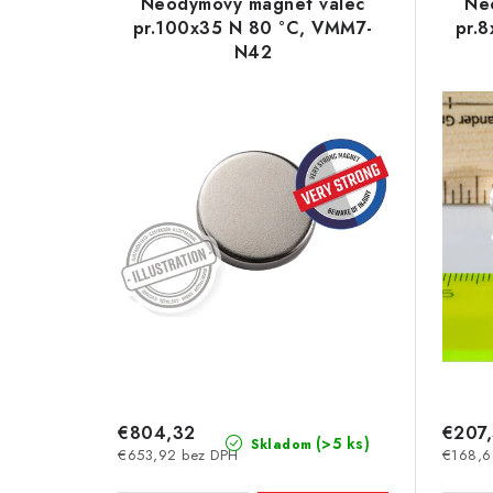
e
Neodymový magnet valec
Ne
p
pr.100x35 N 80 °C, VMM7-
pr.
n
N42
i
i
s
e
p
p
r
r
o
o
d
d
u
u
k
k
t
t
€804,32
€207
o
(>5 ks)
Skladom
€653,92 bez DPH
€168,6
o