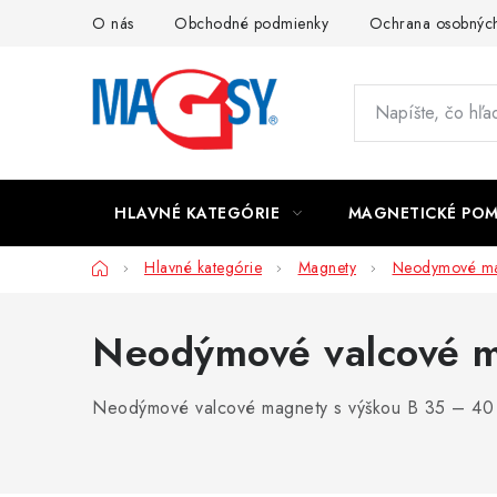
Prejsť
O nás
Obchodné podmienky
Ochrana osobných
na
obsah
HLAVNÉ KATEGÓRIE
MAGNETICKÉ PO
Domov
Hlavné kategórie
Magnety
Neodymové ma
Neodýmové valcové 
Neodýmové valcové magnety s výškou B 35 – 40 mm 