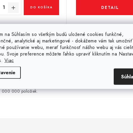
DETAIL
DO KOŠÍKA
Kód:
20185
tím na Súhlasím so všetkým budú uložené cookies funkčné,
enčné, analytické aj marketingové - dokážeme vám tak umožniť
né používanie webu, merať funkčnosť nášho webu aj vás cieli
ou. Svoje preference môžete ľahko upraviť kliknutím na Nasta
s.
Viac
30 000 000 ks
20 rokov na trhu
tavenie
Súhl
SKLADOM
Sme slovenská firma s 
ročnou tradíciou na trh
Máme na sklade viac ako 30
000 000 položiek.