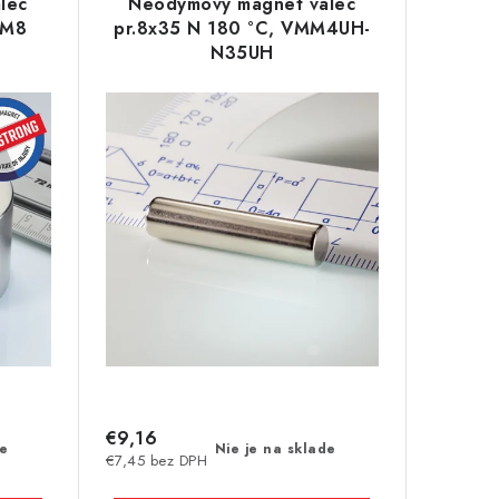
lec
Neodymový magnet valec
MM8
pr.8x35 N 180 °C, VMM4UH-
N35UH
€9,16
de
Nie je na sklade
€7,45 bez DPH