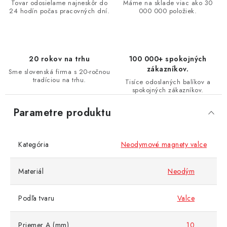
Tovar odosielame najneskôr do
Máme na sklade viac ako 30
24 hodín počas pracovných dní.
000 000 položiek.
20 rokov na trhu
100 000+ spokojných
zákazníkov.
Sme slovenská firma s 20-ročnou
tradíciou na trhu.
Tisíce odoslaných balíkov a
spokojných zákazníkov.
Parametre produktu
Kategória
Neodymové magnety valce
Materiál
Neodým
Podľa tvaru
Valce
Priemer A (mm)
10