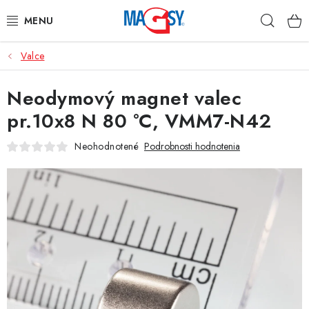
Prejsť
Hľad
na
obsah
Valce
HLAVNÉ KATEGÓRIE
Neodymový magnet valec
MAGNETICKÉ POMÔCKY
pr.10x8 N 80 °C, VMM7-N42
PRIEMYSELNÉ MAGNETY
Neohodnotené
Podrobnosti hodnotenia
OSTATNÉ MAGNETY
NEREZOVÉ MATERIÁLY
O nás
Obchodné podmienky
Ochrana osobných údajov
Kontakt
Odstúpenie od zmluvy