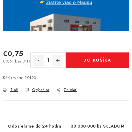
€0,75
DO KOŠÍKA
€0,61 bez DPH
Jednotková cena:
Kód tovaru:
20123
Tlač
Opýtať sa
Zdieľať
Odosielame do 24 hodín
30 000 000 ks SKLADOM