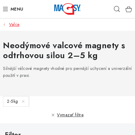
Prejsť
Hľad
na
obsah
Valce
HLAVNÉ KATEGÓRIE
MAGNETICKÉ POMÔCKY
Neodýmové valcové magnety s
odtrhovou silou 2–5 kg
PRIEMYSELNÉ MAGNETY
Silnější válcové magnety vhodné pro pevnější uchycení a univerzální
OSTATNÉ MAGNETY
použití v praxi.
NEREZOVÉ MATERIÁLY
V
2-5kg
O nás
Obchodné podmienky
Ochrana osobných údajov
ý
p
Kontakt
Odstúpenie od zmluvy
Vymazať filtre
i
s