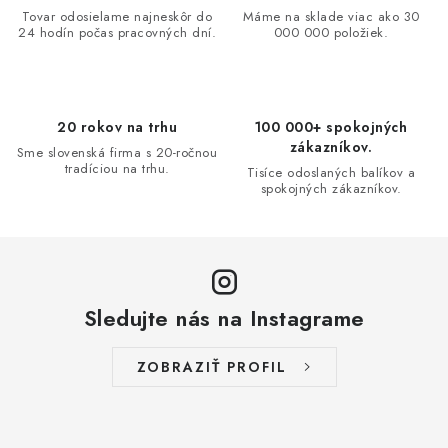
r
Tovar odosielame najneskôr do
Máme na sklade viac ako 30
a
v
24 hodín počas pracovných dní.
000 000 položiek.
n
k
i
y
e
v
20 rokov na trhu
100 000+ spokojných
ý
zákazníkov.
Sme slovenská firma s 20-ročnou
p
tradíciou na trhu.
Tisíce odoslaných balíkov a
i
spokojných zákazníkov.
s
u
Sledujte nás na Instagrame
ZOBRAZIŤ PROFIL