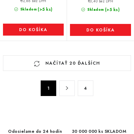
€0,86 bez DPH
€0,40 bez DPH
(>5 ks)
Skladom
(>5 ks)
Skladom
DO KOŠÍKA
DO KOŠÍKA
O
NAČÍTAŤ 20 ĎALŠÍCH
v
l
á
S
d
1
4
t
a
r
c
á
n
i
k
e
o
p
Odosielame do 24 hodín
30 000 000 ks SKLADOM
v