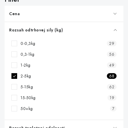
p
r
Cena
o
d
Rozsah odtrhovej sily (kg)
u
0-0,3kg
29
k
t
0,3-1kg
56
o
1-2kg
49
v
2-5kg
68
5-15kg
62
15-50kg
19
50+kg
7