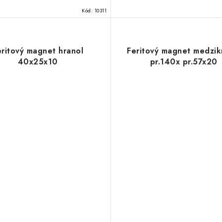
Kód:
10311
eritový magnet hranol
Feritový magnet medzik
40x25x10
pr.140x pr.57x20