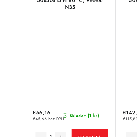
50x50x15 N 80 °C, VMM4-
50
N35
€56,16
€142
(1 ks)
Skladom
€45,66 bez DPH
€115,8
DO KOŠÍKA