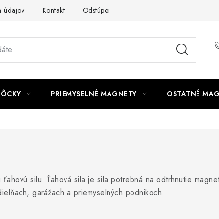
 údajov
Kontakt
Odstúpenie od zmluvy
MÔCKY
PRIEMYSELNÉ MAGNETY
OSTATNÉ MA
ťahovú silu. Ťahová sila je sila potrebná na odtrhnutie magn
dielňach, garážach a priemyselných podnikoch.