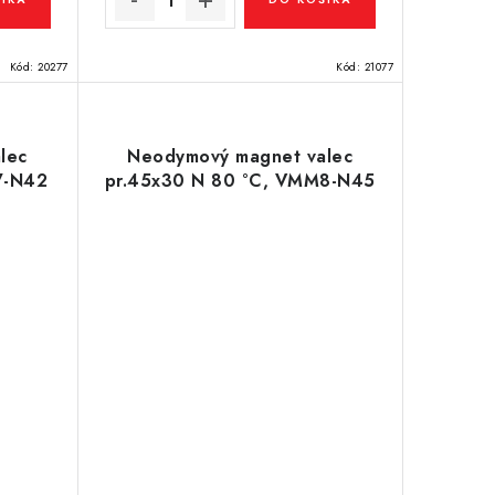
Kód:
20277
Kód:
21077
lec
Neodymový magnet valec
7-N42
pr.45x30 N 80 °C, VMM8-N45