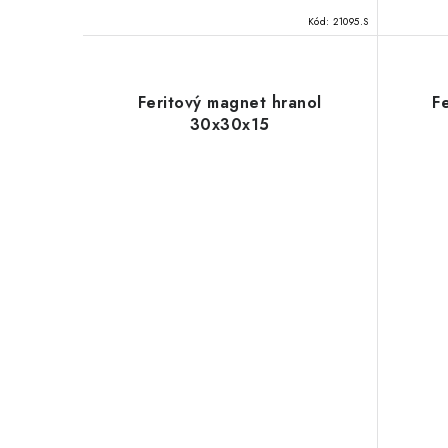
Kód:
21095.S
Feritový magnet hranol
F
30x30x15