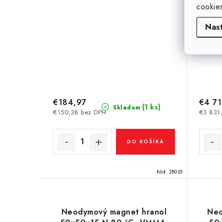
cookie
Nas
€184,97
€4 71
(1 ks)
Skladom
€150,38 bez DPH
€3 831
DO KOŠÍKA
Kód:
28025
Neodymový magnet hranol
Neo