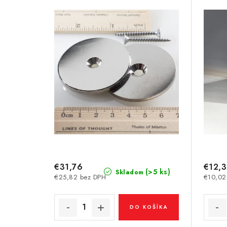
i
i
s
e
p
p
r
r
o
o
d
d
u
u
k
k
t
t
€31,76
€12,
o
(>5 ks)
Skladom
€25,82 bez DPH
€10,02
o
v
v
DO KOŠÍKA