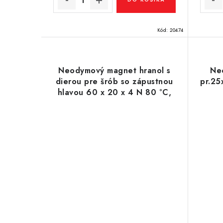
Kód:
20474
Neodymový magnet hranol s
Ne
dierou pre šrób so zápustnou
pr.2
hlavou 60 x 20 x 4 N 80 °C,
VMM4-N35