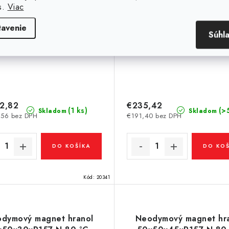
s.
Viac
tavenie
Súhl
2,82
€235,42
(1 ks)
(>
Skladom
Skladom
,56 bez DPH
€191,40 bez DPH
DO KOŠÍKA
DO KOŠ
Kód:
20341
dymový magnet hranol
Neodymový magnet hr