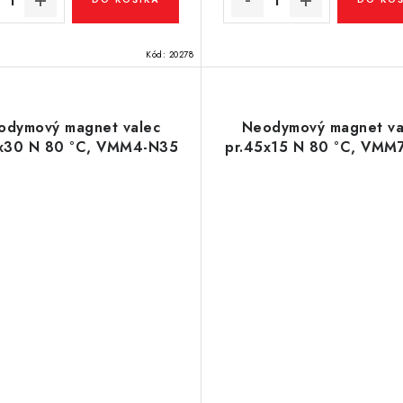
Kód:
20278
odymový magnet valec
Neodymový magnet va
5x30 N 80 °C, VMM4-N35
pr.45x15 N 80 °C, VMM