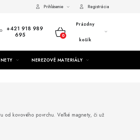
Prihlásenie
Registrácia
Prázdny
+421 918 989
695
NÁKUPNÝ
košík
KOŠÍK
GNETY
NEREZOVÉ MATERIÁLY
etu od kovového povrchu. Veľké magnety, či už