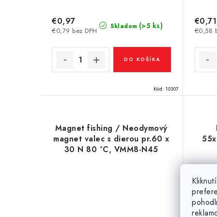
€0,97
€0,71
(>5 ks)
Skladom
€0,79 bez DPH
€0,58 
DO KOŠÍKA
Kód:
10307
Magnet fishing / Neodymový
magnet valec s dierou pr.60 x
55x
30 N 80 °C, VMM8-N45
Kliknu
prefer
pohodl
reklam