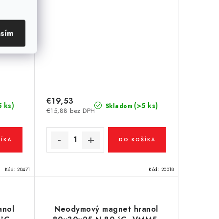
asím
€19,53
5 ks)
(>5 ks)
Skladom
€15,88 bez DPH
ÍKA
DO KOŠÍKA
Kód:
20471
Kód:
20018
anol
Neodymový magnet hranol