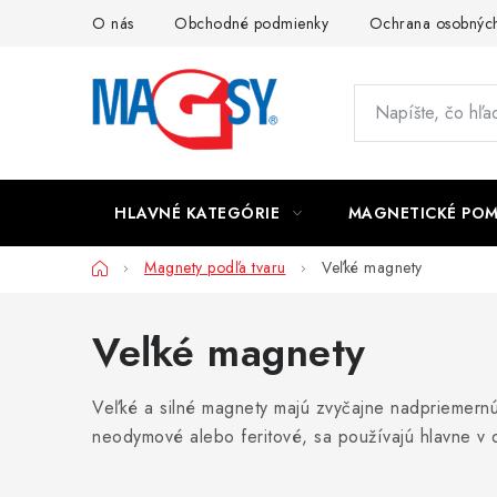
Prejsť
O nás
Obchodné podmienky
Ochrana osobných
na
obsah
HLAVNÉ KATEGÓRIE
MAGNETICKÉ PO
Domov
Magnety podľa tvaru
Veľké magnety
Veľké magnety
Veľké a silné magnety majú zvyčajne nadpriemernú 
neodymové alebo feritové, sa používajú hlavne v 