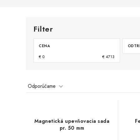
CENA
ODTRH
€
0
€
4713
R
Odporúčame
a
V
d
ý
e
Magnetická upevňovacia sada
F
p
pr. 50 mm
n