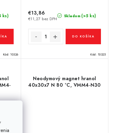
€13,86
5 ks)
(>5 ks)
Skladom
€11,27 bez DPH
ÍKA
DO KOŠÍKA
Kód:
10326
Kód:
10325
anol
Neodymový magnet hranol
MM4-
40x30x7 N 80 °C, VMM4-N30
ť
venia