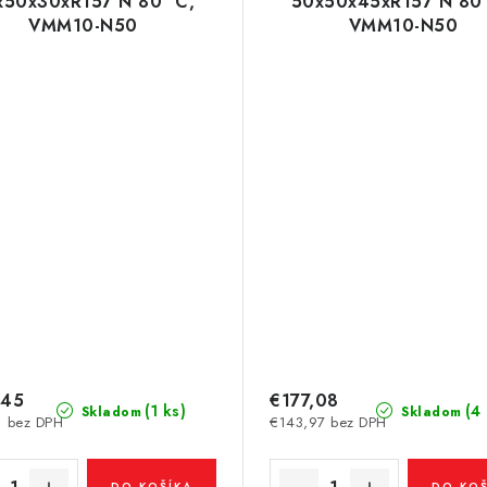
x50x30xR157 N 80 °C,
50x50x45xR157 N 80 
VMM10-N50
VMM10-N50
,45
€177,08
(1 ks)
(4
Skladom
Skladom
1 bez DPH
€143,97 bez DPH
DO KOŠÍKA
DO KOŠ