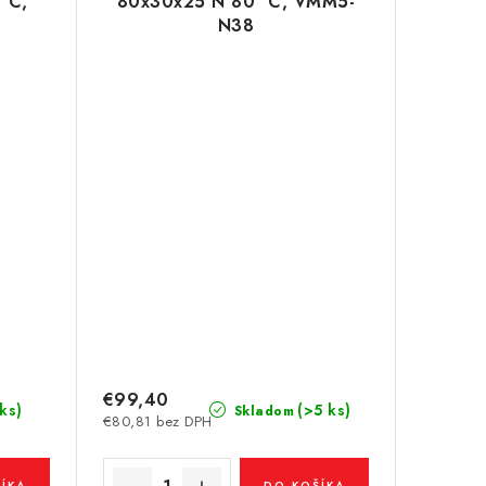
°C,
80x30x25 N 80 °C, VMM5-
N38
€99,40
 ks)
(>5 ks)
Skladom
€80,81 bez DPH
ÍKA
DO KOŠÍKA