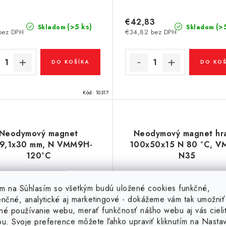
€42,83
(>5 ks)
(>
Skladom
Skladom
bez DPH
€34,82 bez DPH
DO KOŠÍKA
DO KOŠ
Kód:
10317
Neodymový magnet
Neodymový magnet hr
9,1x30 mm, N VMM9H-
100x50x15 N 80 °C, V
120°C
N35
tím na Súhlasím so všetkým budú uložené cookies funkčné,
enčné, analytické aj marketingové - dokážeme vám tak umožniť
né používanie webu, merať funkčnosť nášho webu aj vás cieli
ou. Svoje preference môžete ľahko upraviť kliknutím na Nasta