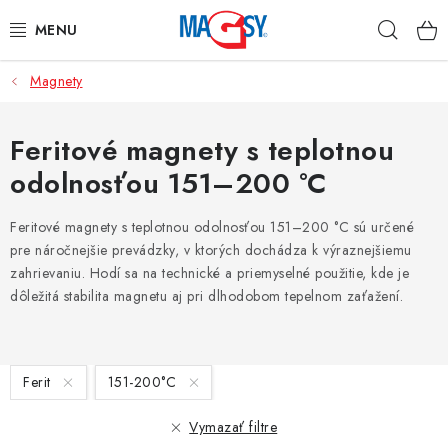
Prejsť
Hľad
na
obsah
Magnety
HLAVNÉ KATEGÓRIE
MAGNETICKÉ POMÔCKY
Feritové magnety s teplotnou
odolnosťou 151–200 °C
PRIEMYSELNÉ MAGNETY
Feritové magnety s teplotnou odolnosťou 151–200 °C sú určené
OSTATNÉ MAGNETY
pre náročnejšie prevádzky, v ktorých dochádza k výraznejšiemu
zahrievaniu. Hodí sa na technické a priemyselné použitie, kde je
NEREZOVÉ MATERIÁLY
dôležitá stabilita magnetu aj pri dlhodobom tepelnom zaťažení.
O nás
Obchodné podmienky
Ochrana osobných údajov
V
Kontakt
Odstúpenie od zmluvy
Ferit
151-200°C
ý
p
Vymazať filtre