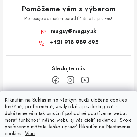
Pomôžeme vám s výberom
Potrebujete s niečím poradiť? Sme tu pre vás!
magsy
@
magsy.sk
+421 918 989 695
Z
Kliknutím na Súhlasím so všetkým budú uložené cookies
á
funkčné, preferenčné, analytické aj marketingové -
Informácie pre vás
p
dokážeme vám tak umožniť pohodlné používanie webu,
merať funkčnosť nášho webu aj vás cieliť reklamou. Svoje
ä
O nás
preference môžete ľahko upraviť kliknutím na Nastavenia
t
cookies.
Viac
Facebook
Obchodné podmienky