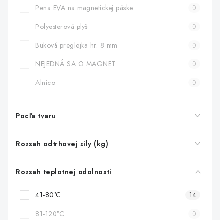
Pena EVA na magnetickej páske
0
Polyesterová plyš
0
Buková preglejka hr. 8 mm
0
NEJEDNÁ SA O MAGNET
0
Alnico
0
Podľa tvaru
Rozsah odtrhovej sily (kg)
Rozsah teplotnej odolnosti
41-80°C
14
81-120°C
0