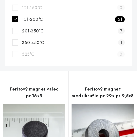
121-150°C
0
151-200°C
61
201-350°C
7
350-450°C
1
525°C
0
Feritový magnet valec
Feritový magnet
pr.16x5
medzikružie pr.29x pr.9,5x8