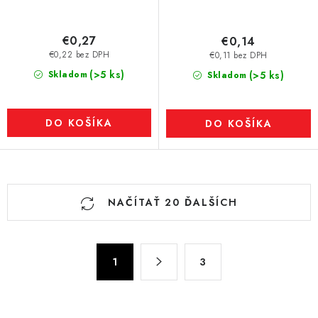
€0,27
€0,14
€0,22 bez DPH
€0,11 bez DPH
(>5 ks)
Skladom
(>5 ks)
Skladom
DO KOŠÍKA
DO KOŠÍKA
O
NAČÍTAŤ 20 ĎALŠÍCH
v
l
á
S
d
1
3
t
a
r
c
á