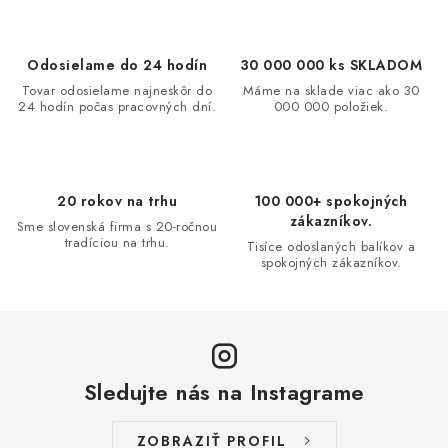
n
i
k
e
o
p
Odosielame do 24 hodín
30 000 000 ks SKLADOM
v
r
Tovar odosielame najneskôr do
Máme na sklade viac ako 30
a
v
24 hodín počas pracovných dní.
000 000 položiek.
n
k
i
y
e
v
20 rokov na trhu
100 000+ spokojných
ý
zákazníkov.
Sme slovenská firma s 20-ročnou
p
tradíciou na trhu.
Tisíce odoslaných balíkov a
i
spokojných zákazníkov.
s
u
Sledujte nás na Instagrame
ZOBRAZIŤ PROFIL