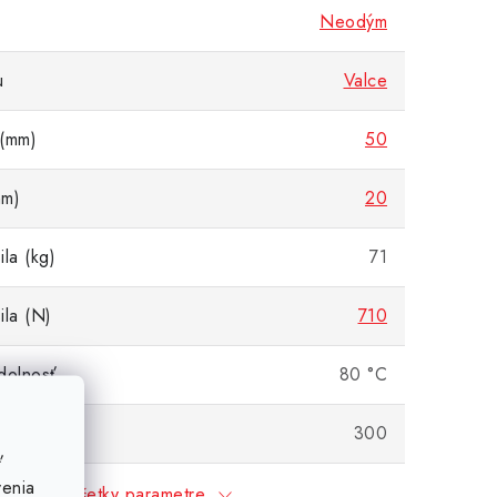
Neodým
u
Valce
 (mm)
50
mm)
20
la (kg)
71
ila (N)
710
dolnosť
80 °C
(g)
300
ť
venia
Všetky parametre