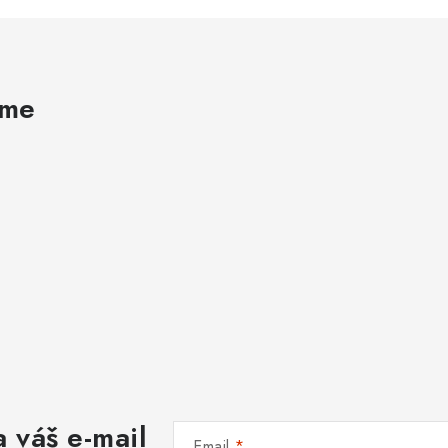
ame
 váš e-mail
Email