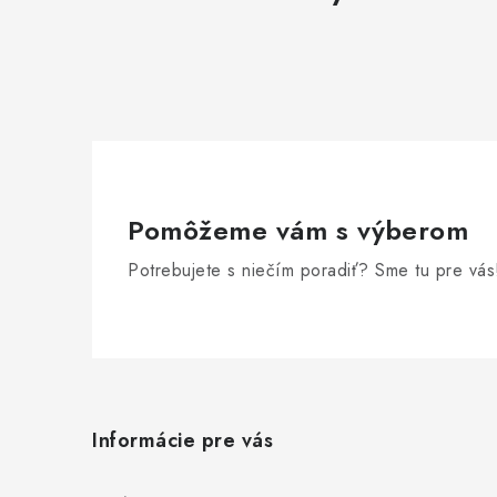
Pomôžeme vám s výberom
Potrebujete s niečím poradiť? Sme tu pre vás
Z
á
Informácie pre vás
p