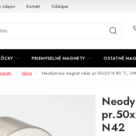
 údajov
Kontakt
Odstúpenie od zmluvy
MÔCKY
PRIEMYSELNÉ MAGNETY
OSTATNÉ MA
gnety
Valce
Neodymový magnet valec pr.50x20 N 80 °C, 
Neody
pr.50
N42