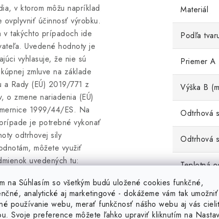
edia, v ktorom môžu napríklad
Materiál
ovplyvniť účinnosť výrobku.
a v takýchto prípadoch ide
Podľa tvar
vateľa. Uvedené hodnoty je
úci vyhlasuje, že nie sú
Priemer A
v kúpnej zmluve na základe
u a Rady (EÚ) 2019/771 z
Výška B (
v, o zmene nariadenia (EÚ)
smernice 1999/44/ES. Na
Odtrhová si
 prípade je potrebné vykonať
ty odtrhovej sily
Odtrhová s
odnotám, môžete využiť
dmienok uvedených tu:
Teplotná o
 silnejší magnet. Týchto 30
tím na Súhlasím so všetkým budú uložené cookies funkčné,
torých môže predajca vrátenie
Hmotnosť 
enčné, analytické aj marketingové - dokážeme vám tak umožniť
né používanie webu, merať funkčnosť nášho webu aj vás cieli
ou. Svoje preference môžete ľahko upraviť kliknutím na Nasta