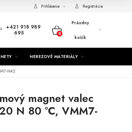
Prihlásenie
Registrácia
Prázdny
+421 918 989
695
NÁKUPNÝ
košík
KOŠÍK
GNETY
NEREZOVÉ MATERIÁLY
VMM7-N42
mový magnet valec
x20 N 80 °C, VMM7-