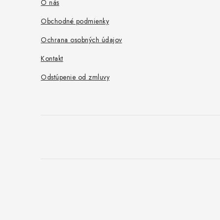
ä
O nás
t
Obchodné podmienky
i
Ochrana osobných údajov
e
Kontakt
Odstúpenie od zmluvy