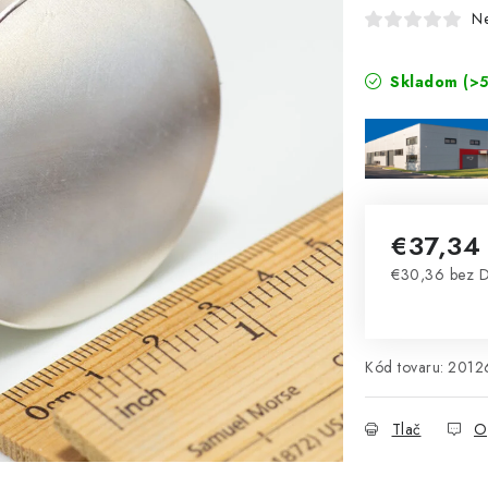
N
Skladom
(>5
€37,34
€30,36 bez 
Jednotková 
Kód tovaru:
2012
Tlač
O