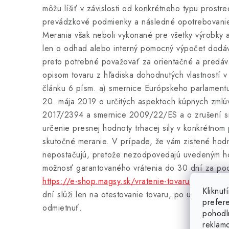
môžu líšiť v závislosti od konkrétneho typu prostr
prevádzkové podmienky a následné opotrebovanie 
Merania však neboli vykonané pre všetky výrobky 
len o odhad alebo interný pomocný výpočet dodá
preto potrebné považovať za orientačné a predávaj
opisom tovaru z hľadiska dohodnutých vlastností 
článku 6 písm. a) smernice Európskeho parlament
20. mája 2019 o určitých aspektoch kúpnych zmlú
2017/2394 a smernice 2009/22/ES a o zrušení 
určenie presnej hodnoty trhacej sily v konkrétnom
skutočné meranie. V prípade, že vám zistené hodno
nepostačujú, pretože nezodpovedajú uvedeným h
možnosť garantovaného vrátenia do 30 dní za po
https://e-shop.magsy.sk/vratenie-tovaru/
a zakúpiť
Kliknu
dní slúži len na otestovanie tovaru, po uplynutí k
prefer
odmietnuť.
pohodl
reklam