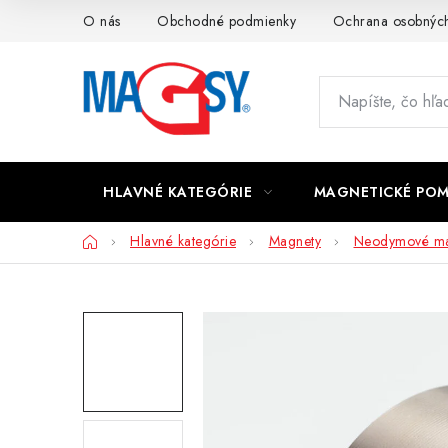
Prejsť
O nás
Obchodné podmienky
Ochrana osobných
na
obsah
HLAVNÉ KATEGÓRIE
MAGNETICKÉ PO
Domov
Hlavné kategórie
Magnety
Neodymové ma