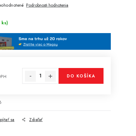
eohodnotené
Podrobnosti hodnotenia
 ks)
DO KOŠÍKA
DPH
cena:
6
pýtať sa
Zdieľať