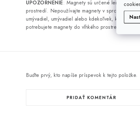
UPOZORNENIE
: Magnety sú určené len na použ
cookie
prostredí. Nepoužívajte magnety v sprchových kúto
Nas
umývadiel, umývadiel alebo kdekoľvek, kde by na 
potrebujete magnety do vlhkého prostredia, kontak
Buďte prvý, kto napíše príspevok k tejto položke.
PRIDAŤ KOMENTÁR