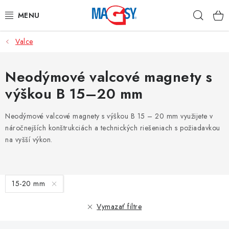
Prejsť
Hľad
na
obsah
Valce
HLAVNÉ KATEGÓRIE
MAGNETICKÉ POMÔCKY
Neodýmové valcové magnety s
výškou B 15–20 mm
PRIEMYSELNÉ MAGNETY
Neodýmové valcové magnety s výškou B 15 – 20 mm využijete v
OSTATNÉ MAGNETY
náročnejších konštrukciách a technických riešeniach s požiadavkou
na vyšší výkon.
NEREZOVÉ MATERIÁLY
V
O nás
Obchodné podmienky
Ochrana osobných údajov
15-20 mm
ý
Kontakt
Odstúpenie od zmluvy
p
Vymazať filtre
i