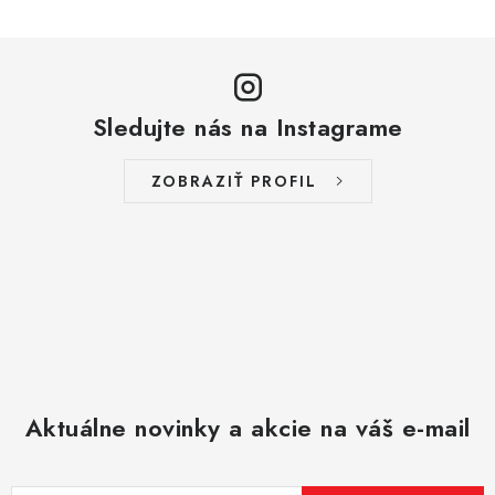
y
v
ý
p
Sledujte nás na Instagrame
i
s
ZOBRAZIŤ PROFIL
u
Aktuálne novinky a akcie na váš e-mail