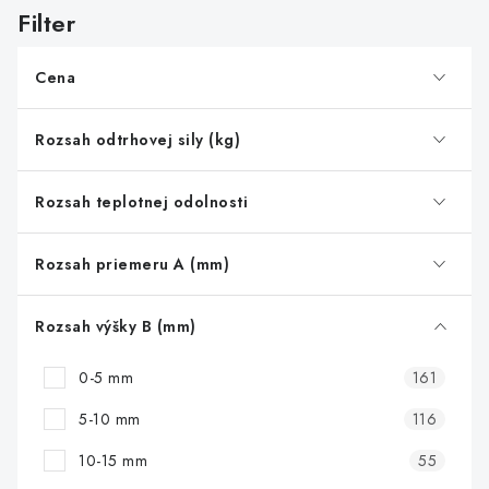
s
p
r
Cena
o
d
Rozsah odtrhovej sily (kg)
u
k
Rozsah teplotnej odolnosti
t
o
Rozsah priemeru A (mm)
v
Rozsah výšky B (mm)
0-5 mm
161
5-10 mm
116
10-15 mm
55