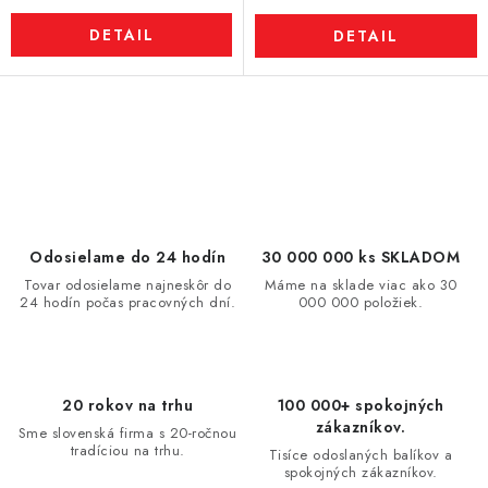
DETAIL
DETAIL
O
v
l
á
d
Odosielame do 24 hodín
30 000 000 ks SKLADOM
a
Tovar odosielame najneskôr do
Máme na sklade viac ako 30
24 hodín počas pracovných dní.
000 000 položiek.
c
i
e
p
20 rokov na trhu
100 000+ spokojných
r
zákazníkov.
Sme slovenská firma s 20-ročnou
v
tradíciou na trhu.
Tisíce odoslaných balíkov a
spokojných zákazníkov.
k