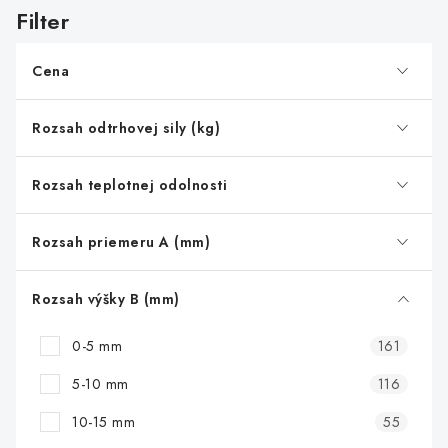
s
p
r
Cena
o
d
Rozsah odtrhovej sily (kg)
u
k
Rozsah teplotnej odolnosti
t
o
Rozsah priemeru A (mm)
v
Rozsah výšky B (mm)
0-5 mm
161
5-10 mm
116
10-15 mm
55