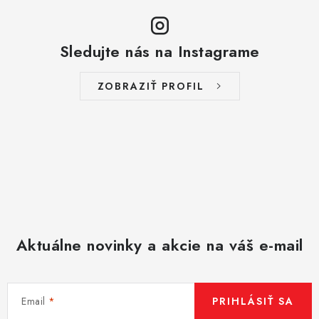
v
ý
p
Sledujte nás na Instagrame
i
s
ZOBRAZIŤ PROFIL
u
Aktuálne novinky a akcie na váš e-mail
Email
PRIHLÁSIŤ SA