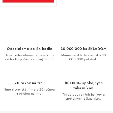
O
v
l
á
d
Odosielame do 24 hodín
30 000 000 ks SKLADOM
a
Tovar odosielame najneskôr do
Máme na sklade viac ako 30
24 hodín počas pracovných dní.
000 000 položiek.
c
i
e
p
20 rokov na trhu
100 000+ spokojných
r
zákazníkov.
Sme slovenská firma s 20-ročnou
v
tradíciou na trhu.
Tisíce odoslaných balíkov a
spokojných zákazníkov.
k
y