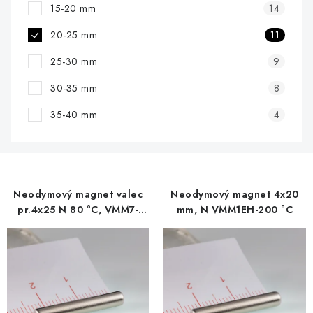
15-20 mm
14
20-25 mm
11
25-30 mm
9
30-35 mm
8
35-40 mm
4
Neodymový magnet valec
Neodymový magnet 4x20
pr.4x25 N 80 °C, VMM7-
mm, N VMM1EH-200 °C
N42