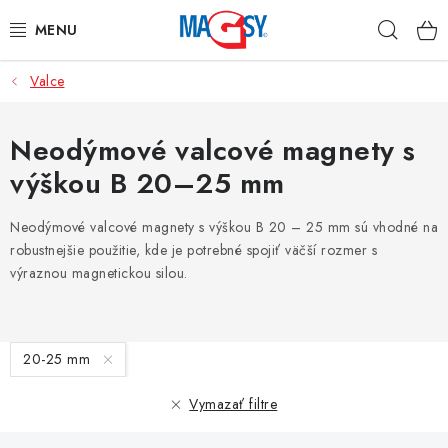
Prejsť
Hľad
na
obsah
Valce
HLAVNÉ KATEGÓRIE
MAGNETICKÉ POMÔCKY
Neodýmové valcové magnety s
výškou B 20–25 mm
PRIEMYSELNÉ MAGNETY
Neodýmové valcové magnety s výškou B 20 – 25 mm sú vhodné na
OSTATNÉ MAGNETY
robustnejšie použitie, kde je potrebné spojiť väčší rozmer s
výraznou magnetickou silou.
NEREZOVÉ MATERIÁLY
V
O nás
Obchodné podmienky
Ochrana osobných údajov
20-25 mm
ý
Kontakt
p
Vymazať filtre
i